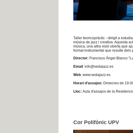
Taller teoricopràctic --dirigit a estu
música de jazz i creativa. Aquesta act
música, una altra visió oberta que a
format instrumental que resulte dels pa
Director:
Francisco Ángel Blanco "La
Email
: info@sedajazz.es
Web
: www.sedajazz.es
Horari d'assajos:
Dimecres de 19.00
Lloc:
Aula d'assajos de la Residencia
Cor Polifònic UPV