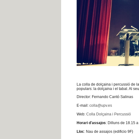
La colla de dolçaina i percussió de l
populars: la dolçaina i el tabal. Al 
Director: Fernando Cantó Salinas
E-mail:
colla@upv.es
Web:
Colla Dolçaina i Percussió
Horari d'assajos
: Dilluns de 18.15 a
Lloc
: Nau de assajos (edificio 9F)