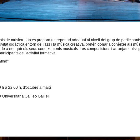
diants de música-- on es prepara un repertori adequat al nivell del grup de participant
ivitat didàctica entorn del jazz i la música creativa, pretén donar a conèixer als m
jude a enriquir els seus coneixements musicals. Les composicions i arranjaments 
rticipants de l'activitat formativa.
tino"
 h a 22.00 h, d'octubre a maig
 Universitaria Galileo Galilei