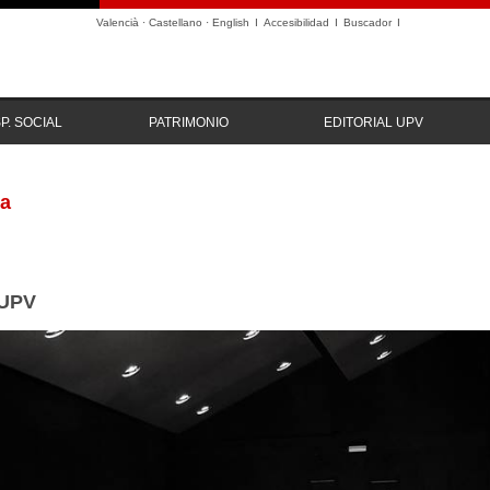
Valencià
·
Castellano
·
English
I
Accesibilidad
I
Buscador
I
P. SOCIAL
PATRIMONIO
EDITORIAL UPV
ca
 UPV