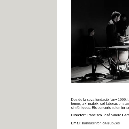
Des de la seva fundació l'any 1999, 
terme, així mateix, col·laboracions a
simfòniques. Els concerts solen fer-se
Director:
Francisco José Valero Gar
Email
:
bandasinfonica@upv.es